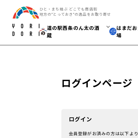
ひと・まち結ぶ どこでも商店街
地方の”とっておき”の逸品をお取り寄せ
道の駅西条のん太の酒
はまだお
蔵
場
ログインページ
ログイン
会員登録がお済みの方は以下よ