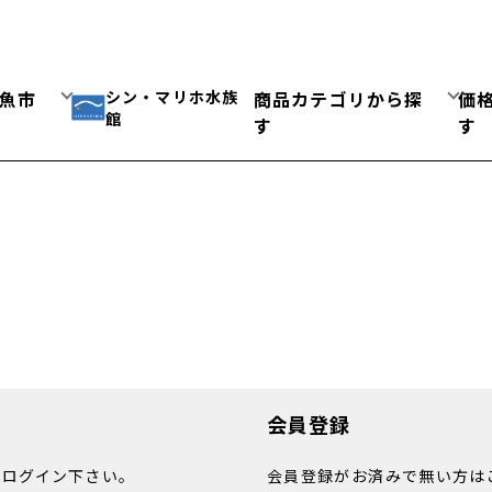
シン・マリホ水族
魚市
商品カテゴリから探
価
館
す
す
会員登録
りログイン下さい。
会員登録がお済みで無い方は