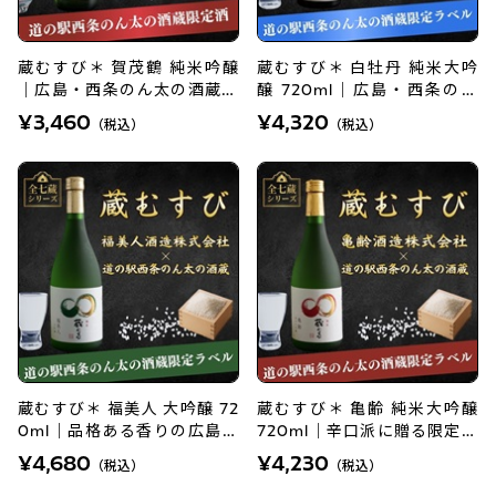
蔵むすび＊ 賀茂鶴 純米吟醸
蔵むすび＊ 白牡丹 純米大吟
｜広島・西条のん太の酒蔵オ
醸 720ml｜広島・西条の限
リジナル地酒
定ラベル日本酒を手土産に
¥3,460
¥4,320
（税込）
（税込）
蔵むすび＊ 福美人 大吟醸 72
蔵むすび＊ 亀齢 純米大吟醸
0ml｜品格ある香りの広島・
720ml｜辛口派に贈る限定ラ
西条地酒
ベル
¥4,680
¥4,230
（税込）
（税込）