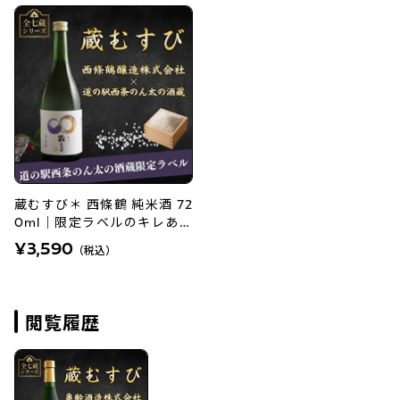
蔵むすび＊ 西條鶴 純米酒 72
0ml｜限定ラベルのキレある
伝統純米酒
¥3,590
（税込）
閲覧履歴