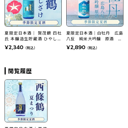
夏限定日本酒｜ 賀茂鶴 四杜
夏限定日本酒｜白牡丹 広島
氏 本醸造生貯蔵酒 ひやしざ
八反 純米大吟醸 原酒 72
0ml
け720ml
¥2,340
¥2,890
（税込）
（税込）
閲覧履歴