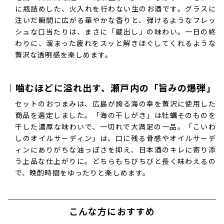
に瓶詰めした、火入れを行わない生のお酒です。グラスに
注いだ瞬間に広がる華やかな香りと、弾けるようなフレッ
シュな口当たりは、まさに「蔵出し」の味わい。一日の終
わりに、溜まった疲れをスッと解きほぐしてくれるような
贅沢な透明感を楽しめます。
｜噛むほどに溢れ出す、瀬戸内の「旨みの爆弾」
セットのおつまみは、広島が誇る海の幸を贅沢に使用した
商品を選定しました。「海の干しがき」は牡蠣そのものを
干した濃厚な味わいで、一切れで大満足の一品。「こいわ
しのオイルサーディン」は、口に残る骨感やオイルサーデ
ィンにありがちな油っぽさを抑え、日本酒のキレに寄り添
う上品な仕上がりに。どちらもちびちびと長く味わえるの
で、晩酌時間をゆったりと楽しめます。
こんな方におすすめ