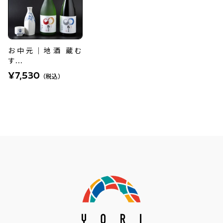
お中元｜地酒 蔵む
す...
¥7,530
（税込）