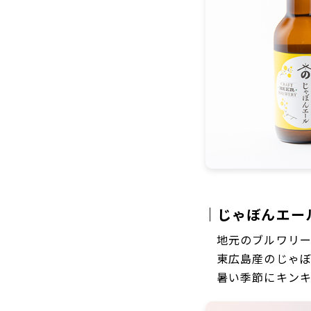
｜じゃぼんエール 
地元のブルワリ
東広島産のじゃ
暑い季節にキン