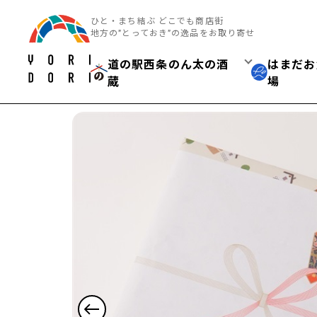
ひと・まち結ぶ どこでも商店街
地方の”とっておき”の逸品をお取り寄せ
道の駅西条のん太の酒
はまだお
蔵
場