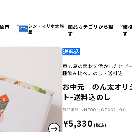
シン・マリホ水族
魚市
商品カテゴリから探
価
館
す
す
東広島の素材を活かした地ビ
種飲み比べ。のし・送料込
お中元｜のん太オリ
ト-送料込のし
商品番号
NNT001_GF002_011
¥5,330
(税込)