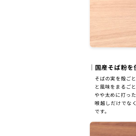
｜国産そば粉を
そばの実を殻ご
と風味をまるごと
やや太めに打っ
喉越しだけでな
です。