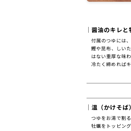
｜醤油のキレと
付属のつゆには
鰹や昆布、しい
はない重厚な味わ
冷たく締めれば
｜温（かけそば
つゆをお湯で割る
牡蠣をトッピン