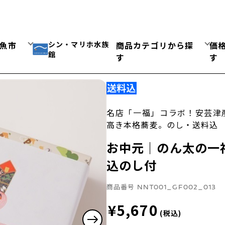
シン・マリホ水族
魚市
商品カテゴリから探
価
館
す
す
名店「一福」コラボ！安芸津
高き本格蕎麦。のし・送料込
お中元｜のん太の一
込のし付
商品番号
NNT001_GF002_013
¥5,670
(税込)