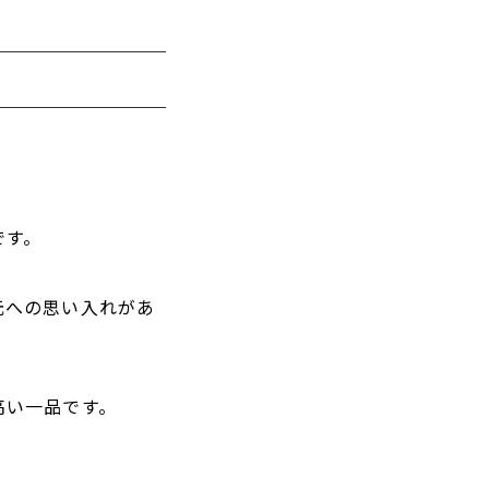
です。
元への思い入れがあ
高い一品です。