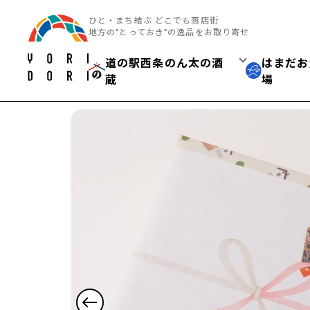
ひと・まち結ぶ どこでも商店街
地方の”とっておき”の逸品をお取り寄せ
道の駅西条のん太の酒
はまだお
蔵
場