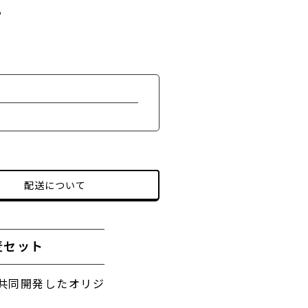
る
配送について
麦セット
共同開発したオリジ