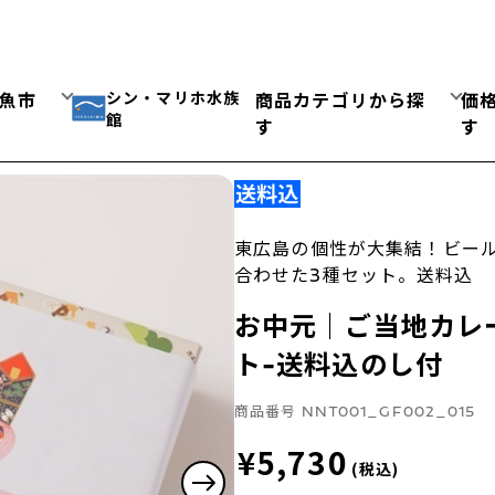
シン・マリホ水族
魚市
商品カテゴリから探
価
館
す
す
東広島の個性が大集結！ビー
合わせた3種セット。送料込
お中元｜ご当地カレ
ト-送料込のし付
商品番号
NNT001_GF002_015
¥5,730
(税込)