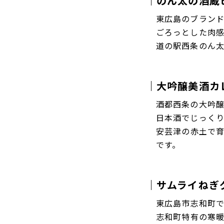
｜のん太の酒蔵
東広島のブラン
ごろっとした肉
道の駅西条のん
｜大吟醸美酒カ
酒都西条の大吟
日本酒でじっく
安芸津の赤土で
です。
｜サムライねぎ
東広島市志和町で
志和町特有の寒