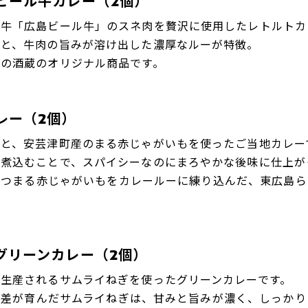
ビール牛カレー（2個）
ド牛「広島ビール牛」のスネ肉を贅沢に使用したレトルトカ
感と、牛肉の旨みが溶け出した濃厚なルーが特徴。
太の酒蔵のオリジナル商品です。
レー（2個）
醸と、安芸津町産のまる赤じゃがいもを使ったご当地カレー
り煮込むことで、スパイシーなのにまろやかな後味に仕上が
育つまる赤じゃがいもをカレールーに練り込んだ、東広島ら
グリーンカレー（2個）
生産されるサムライねぎを使ったグリーンカレーです。
暖差が育んだサムライねぎは、甘みと旨みが濃く、しっかり