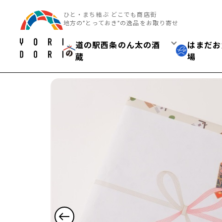
ひと・まち結ぶ どこでも商店街
地方の”とっておき”の逸品をお取り寄せ
道の駅西条のん太の酒
はまだお
蔵
場