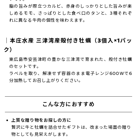
脂の旨みが際立つカルビ、赤身のしっかりとした旨みが楽
しめるモモ、さっぱりとした食べ口のタンと、3種それぞ
れに異なる牛肉の個性を味わえます。
｜本庄水産 三津湾産殻付き牡蠣（3個入×1パッ
ク）
東広島市安芸津町の豊かな三津湾で育まれた、殻付き牡蠣
のセットです。
ラベルを取り、解凍せず容器のまま電子レンジ600Wで6
分加熱してお召し上がりください。
こんな方におすすめ
上質な贈り物をお探しの方に
贅沢に牛と牡蠣を詰合せたギフトは、改まった場面の贈り
物としても見栄えがします。