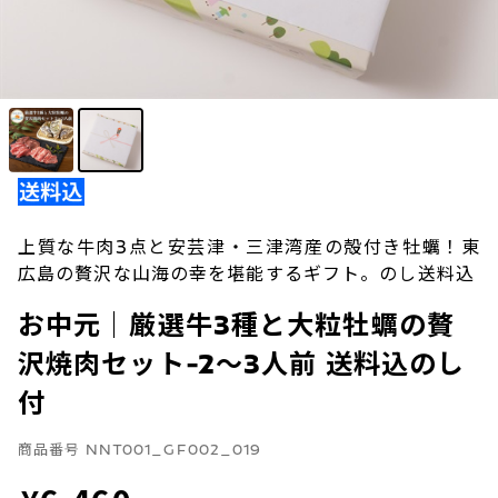
上質な牛肉3点と安芸津・三津湾産の殻付き牡蠣！東
広島の贅沢な山海の幸を堪能するギフト。のし送料込
お中元｜厳選牛3種と大粒牡蠣の贅
沢焼肉セット-2～3人前 送料込のし
付
商品番号
NNT001_GF002_019