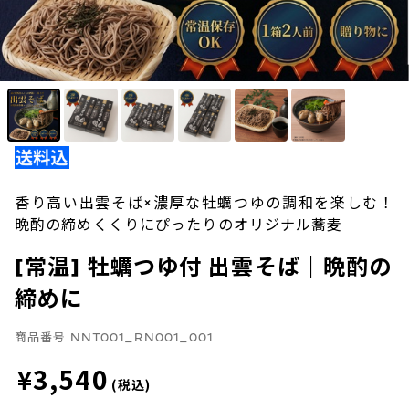
香り高い出雲そば×濃厚な牡蠣つゆの調和を楽しむ！
晩酌の締めくくりにぴったりのオリジナル蕎麦
[常温] 牡蠣つゆ付 出雲そば｜晩酌の
締めに
商品番号
NNT001_RN001_001
¥3,540
(税込)