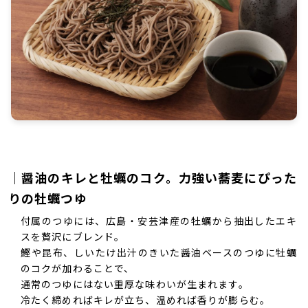
｜醤油のキレと牡蠣のコク。力強い蕎麦にぴった
りの牡蠣つゆ
付属のつゆには、広島・安芸津産の牡蠣から抽出したエキ
スを贅沢にブレンド。
鰹や昆布、しいたけ出汁のきいた醤油ベースのつゆに牡蠣
のコクが加わることで、
通常のつゆにはない重厚な味わいが生まれます。
冷たく締めればキレが立ち、温めれば香りが膨らむ。