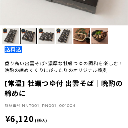
香り高い出雲そば×濃厚な牡蠣つゆの調和を楽しむ！
晩酌の締めくくりにぴったりのオリジナル蕎麦
[常温] 牡蠣つゆ付 出雲そば｜晩酌の
締めに
商品番号
NNT001_RN001_001004
¥6,120
(税込)