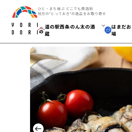
ひと・まち結ぶ どこでも商店街
地方の”とっておき”の逸品をお取り寄せ
道の駅西条のん太の酒
はまだお
蔵
場