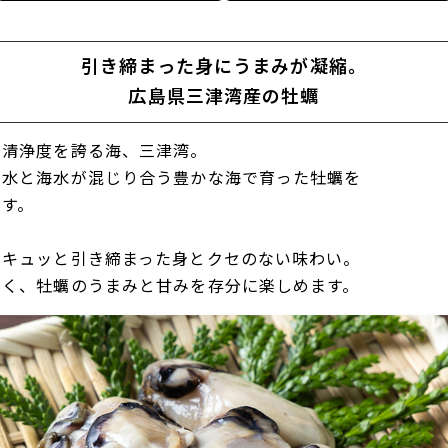
引き締まった身にうまみが凝縮。
広島県三津湾産の牡蠣
の清浄度を誇る海、三津湾。
川水と海水が混じり合う豊かな海で育った牡蠣を
です。
、キュッと引き締まった身とクセのない味わい。
すく、牡蠣のうまみと甘みを存分に楽しめます。