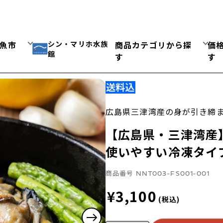
シン・マリホ水族
魚市
商品カテゴリから探
価
館
す
す
広島県三津湾産の身が引き締
【広島県・三津湾産
使いやすい冷凍タイ
商品番号
NNT003-FS001-001
¥3,100
(税込)