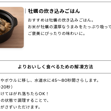
｜牡蠣の炊き込みごはん
おすすめは牡蠣の炊き込みごはん。
お米が牡蠣の濃厚なうまみをたっぷり吸っ
ご褒美にぴったりの味わいに。
よりおいしく食べるための解凍方法
やボウルに移し、水道水に45～80秒間さらします。
20秒）
けてはがれ落ちたらOK！
まの状態で調理することで、
逃がさずいただけます。