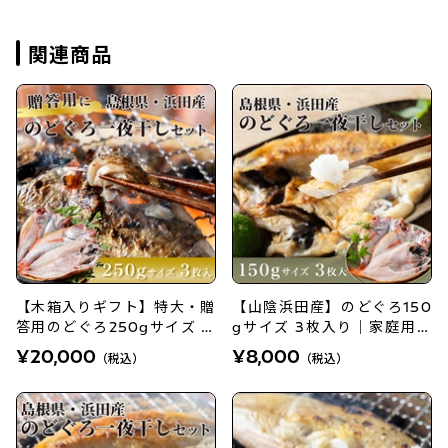
関連商品
【木箱入りギフト】特大・贈
【山陰浜田産】のどぐろ150
答用のどぐろ250gサイズ ３
gサイズ 3枚入り｜家庭用に
枚入りセット
も贈答用にも
¥20,000
¥8,000
（税込）
（税込）