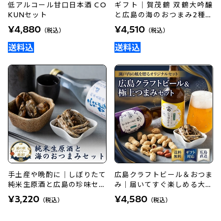
低アルコール甘口日本酒 CO
ギフト｜賀茂鶴 双鶴大吟醸
KUNセット
と広島の海のおつまみ2種セ
ット
¥4,880
¥4,510
（税込）
（税込）
手土産や晩酌に｜しぼりたて
広島クラフトビール＆おつま
純米生原酒と広島の珍味セッ
み｜届いてすぐ楽しめる大人
ト
のペアリングギフト
¥3,220
¥4,580
（税込）
（税込）