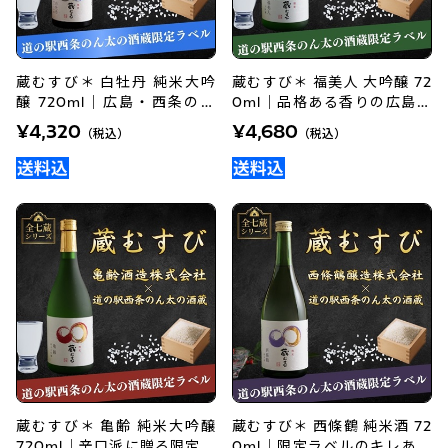
蔵むすび＊ 白牡丹 純米大吟
蔵むすび＊ 福美人 大吟醸 72
醸 720ml｜広島・西条の限
0ml｜品格ある香りの広島・
定ラベル日本酒を手土産に
西条地酒
¥4,320
¥4,680
（税込）
（税込）
蔵むすび＊ 亀齢 純米大吟醸
蔵むすび＊ 西條鶴 純米酒 72
720ml｜辛口派に贈る限定ラ
0ml｜限定ラベルのキレある