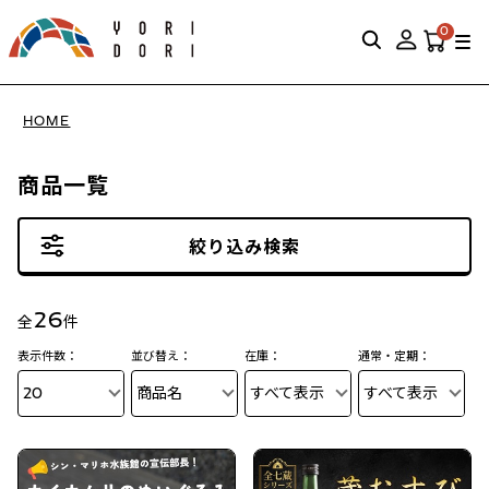
0
HOME
商品一覧
絞り込み検索
26
全
件
表示件数：
並び替え：
在庫：
通常・定期：
20
商品名
すべて表示
すべて表示