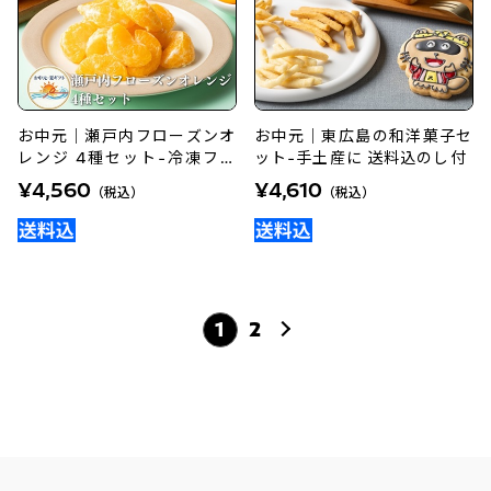
お中元｜瀬戸内フローズンオ
お中元｜東広島の和洋菓子セ
レンジ 4種セット-冷凍フル
ット-手土産に 送料込のし付
ーツ送料込のし付
¥4,560
¥4,610
（税込）
（税込）
1
2
次