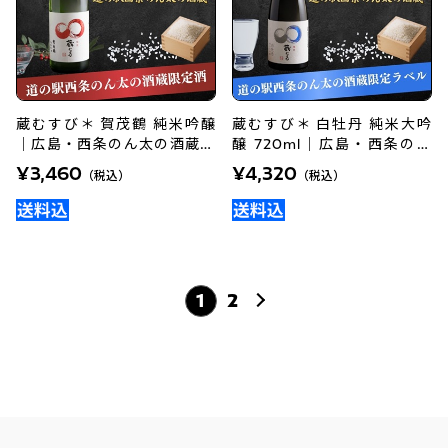
蔵むすび＊ 賀茂鶴 純米吟醸
蔵むすび＊ 白牡丹 純米大吟
｜広島・西条のん太の酒蔵オ
醸 720ml｜広島・西条の限
リジナル地酒
定ラベル日本酒を手土産に
¥3,460
¥4,320
（税込）
（税込）
1
2
次