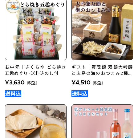
お中元｜さくらや どら焼き
ギフト｜賀茂鶴 双鶴大吟醸
五趣めぐり-送料込のし付
と広島の海のおつまみ2種セ
ット
¥3,630
¥4,510
（税込）
（税込）