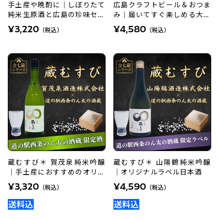
手土産や晩酌に｜しぼりたて
広島クラフトビール＆おつま
純米生原酒と広島の珍味セッ
み｜届いてすぐ楽しめる大人
ト
のペアリングギフト
¥3,220
¥4,580
（税込）
（税込）
蔵むすび＊ 賀茂泉純米吟醸
蔵むすび＊ 山陽鶴純米吟醸
｜手土産におすすめのオリジ
｜オリジナルラベル日本酒
ナル日本酒
¥3,320
¥4,590
（税込）
（税込）