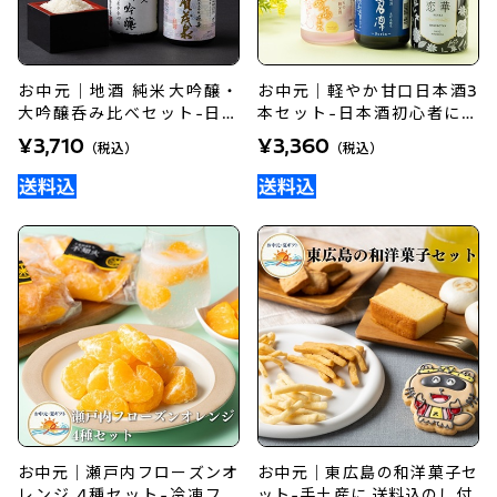
お中元｜地酒 純米大吟醸・
お中元｜軽やか甘口日本酒3
大吟醸呑み比べセット-日本
本セット-日本酒初心者にお
酒好きへのギフトに
すすめ
¥3,710
¥3,360
（税込）
（税込）
お中元｜瀬戸内フローズンオ
お中元｜東広島の和洋菓子セ
レンジ 4種セット-冷凍フル
ット-手土産に 送料込のし付