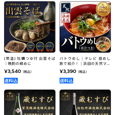
[常温] 牡蠣つゆ付 出雲そば
バトウめし｜テレビ 昼めし
｜晩酌の締めに
旅で紹介！｜浜田の天然マト
ウダイ漬け丼
¥3,540
¥3,390
（税込）
（税込）