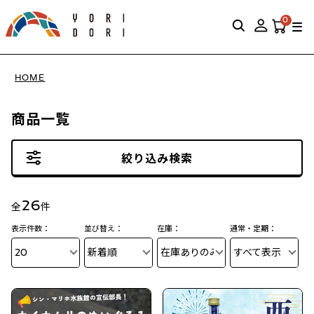
0
HOME
商品一覧
絞り込み検索
26
全
件
表示件数：
並び替え：
在庫：
通常・定期：
20
新着順
在庫ありのみ表示
すべて表示