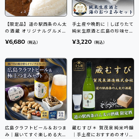
【限定品】道の駅西条のん太
手土産や晩酌に｜しぼりたて
の酒蔵 オリジナルグルメ詰
純米生原酒と広島の珍味セッ
合せ
ト
¥6,680
¥3,220
（税込）
（税込）
広島クラフトビール＆おつま
蔵むすび＊ 賀茂泉純米吟醸
み｜届いてすぐ楽しめる大人
｜手土産におすすめのオリジ