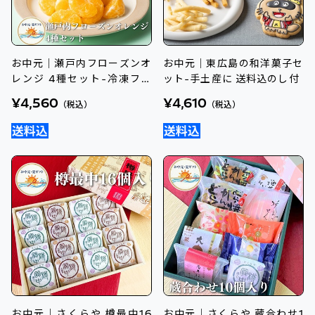
お中元｜瀬戸内フローズンオ
お中元｜東広島の和洋菓子セ
レンジ 4種セット-冷凍フル
ット-手土産に 送料込のし付
ーツ送料込のし付
¥4,560
¥4,610
（税込）
（税込）
お中元｜さくらや 樽最中16
お中元｜さくらや 蔵合わせ1