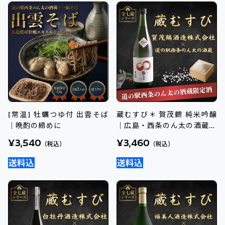
[常温] 牡蠣つゆ付 出雲そば
蔵むすび＊ 賀茂鶴 純米吟醸
｜晩酌の締めに
｜広島・西条のん太の酒蔵オ
リジナル地酒
¥3,540
¥3,460
（税込）
（税込）