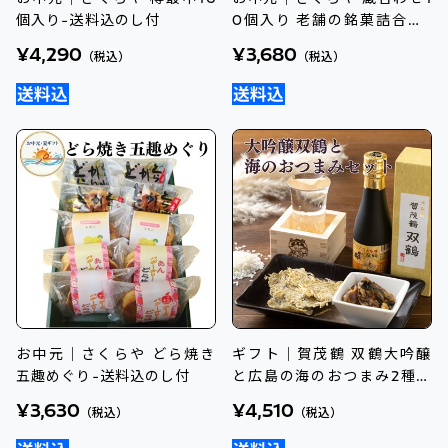
個入り-送料込のし付
0個入り 老舗の銘菓詰合せ-
送料込のし付
¥4,290
¥3,680
（税込）
（税込）
お中元｜さくらや どら焼き
ギフト｜賀茂鶴 双鶴大吟醸
五趣めぐり-送料込のし付
と広島の海のおつまみ2種セ
ット
¥3,630
¥4,510
（税込）
（税込）