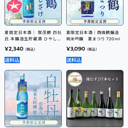
夏限定日本酒｜ 賀茂鶴 四杜
夏限定日本酒｜西條鶴醸造
氏 本醸造生貯蔵酒 ひやしざ
純米吟醸 夏まつり 720ml
け720ml
¥2,340
¥3,090
（税込）
（税込）