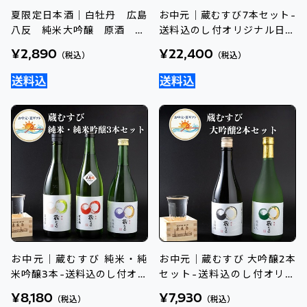
夏限定日本酒｜白牡丹 広島
お中元｜蔵むすび7本セット-
八反 純米大吟醸 原酒 72
送料込のし付オリジナル日本
0ml
酒
¥2,890
¥22,400
（税込）
（税込）
お中元｜蔵むすび 純米・純
お中元｜蔵むすび 大吟醸2本
米吟醸3本-送料込のし付オリ
セット-送料込のし付オリジ
ジナル日本酒
ナル日本酒
¥8,180
¥7,930
（税込）
（税込）