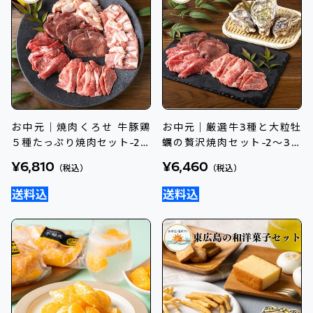
お中元｜焼肉くろせ 牛豚鶏
お中元｜厳選牛3種と大粒牡
５種たっぷり焼肉セット-2～
蠣の贅沢焼肉セット-2～3人
3人前 送料込のし付
前 送料込のし付
¥6,810
¥6,460
（税込）
（税込）