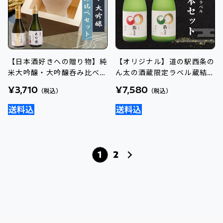
【日本酒好きへの贈り物】純
【オリジナル】道の駅西条の
米大吟醸・大吟醸呑み比べセ
ん太の酒蔵限定ラベル蔵結び
ット
2本セット
¥3,710
¥7,580
（税込）
（税込）
1
2
次