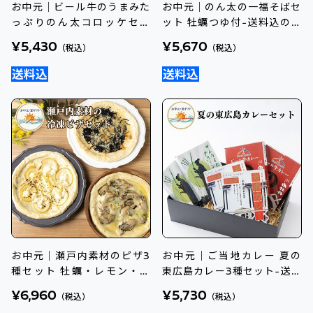
お中元｜ビール牛のうまみた
お中元｜のん太の一福そばセ
っぷりのん太コロッケセッ
ット 牡蠣つゆ付-送料込のし
ト-送料込のし付
付
¥5,430
¥5,670
（税込）
（税込）
お中元｜瀬戸内素材のピザ3
お中元｜ご当地カレー 夏の
種セット 牡蠣・レモン・ひ
東広島カレー3種セット-送料
じき-送料込のし付
込のし付
¥6,960
¥5,730
（税込）
（税込）