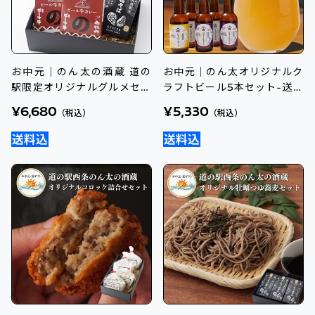
お中元｜のん太の酒蔵 道の
お中元｜のん太オリジナルク
駅限定オリジナルグルメセッ
ラフトビール5本セット-送料
ト-送料込のし付
込のし
¥6,680
¥5,330
（税込）
（税込）