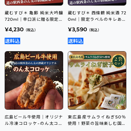
蔵むすび＊ 亀齢 純米大吟醸
蔵むすび＊ 西條鶴 純米酒 72
720ml｜辛口派に贈る限定ラ
0ml｜限定ラベルのキレある
ベル
伝統純米酒
¥4,230
¥3,590
（税込）
（税込）
広島ビール牛使用｜オリジナ
東広島産サムライねぎ50％
ル冷凍コロッケ-のん太コロ
使用！野菜の旨味楽しむ国産
ッケ-
ねぎ餃子