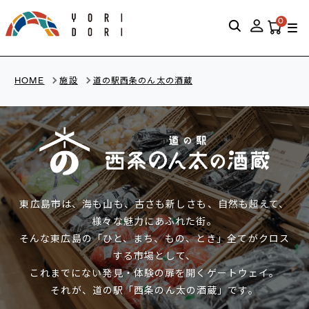
0
HOME
施設
道の駅西条のん太の酒蔵
東広島市は、海も山も、古さも新しさも、自然も超えて、
様々な魅力にあふれた街。
そんな東広島の「ひと、まち、もの、とき」全てがクロス
する市場として、
これまでにない発見・体験の扉を開くゲートウェイ。
それが、道の駅「西条のん太の酒蔵」です。