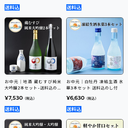
お中元｜地酒 蔵むすび純米
お中元｜白牡丹 凍結生酒 氷
大吟醸2本セット-送料込のし
華3本セット 送料込のし付
付オリジナル日本酒
¥7,530
¥6,630
（税込）
（税込）