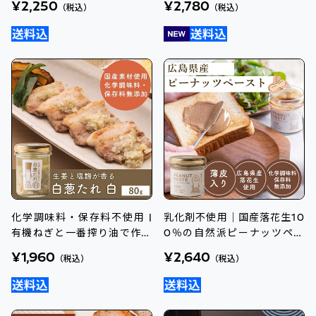
¥2,250
¥2,780
（税込）
（税込）
化学調味料・保存料不使用 |
乳化剤不使用｜国産落花生10
有機ねぎと一番搾り油で作る
0％の自然派ピーナッツペー
- 白葱たれ 白
スト
¥1,960
¥2,640
（税込）
（税込）