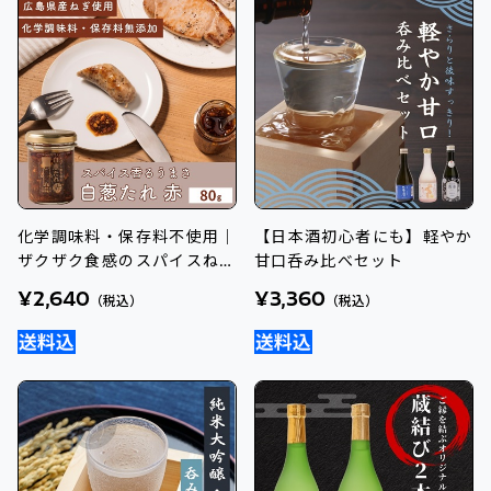
化学調味料・保存料不使用｜
【日本酒初心者にも】軽やか
ザクザク食感のスパイスねぎ
甘口呑み比べセット
だれ - 白葱たれ 赤
¥2,640
¥3,360
（税込）
（税込）