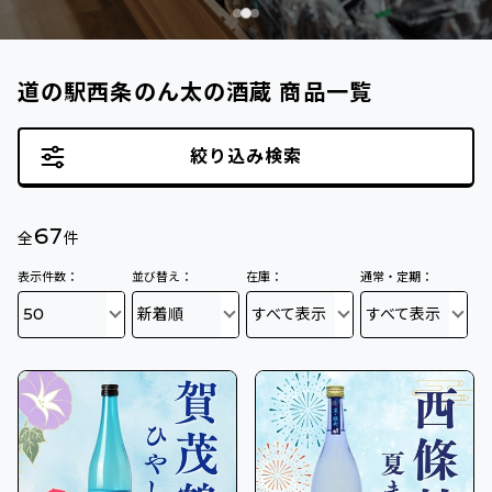
道の駅西条のん太の酒蔵 商品一覧
絞り込み検索
67
全
件
表示件数：
並び替え：
在庫：
通常・定期：
50
新着順
すべて表示
すべて表示