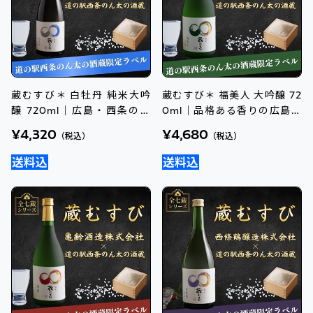
蔵むすび＊ 白牡丹 純米大吟
蔵むすび＊ 福美人 大吟醸 72
醸 720ml｜広島・西条の限
0ml｜品格ある香りの広島・
定ラベル日本酒を手土産に
西条地酒
¥4,320
¥4,680
（税込）
（税込）