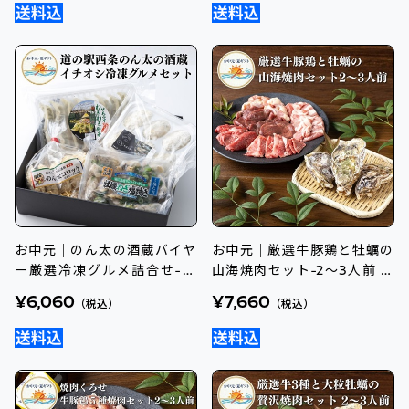
お中元｜のん太の酒蔵バイヤ
お中元｜厳選牛豚鶏と牡蠣の
ー厳選冷凍グルメ詰合せ-送
山海焼肉セット-2～3人前 送
料込のし付
料込のし付
¥6,060
¥7,660
（税込）
（税込）