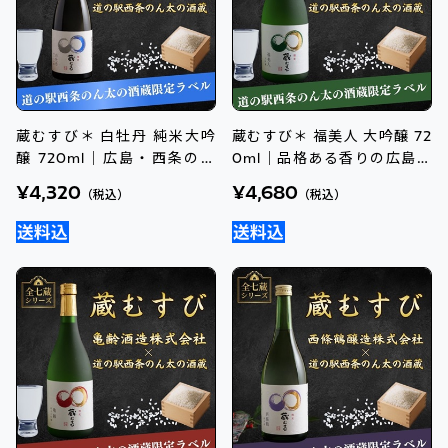
蔵むすび＊ 白牡丹 純米大吟
蔵むすび＊ 福美人 大吟醸 72
醸 720ml｜広島・西条の限
0ml｜品格ある香りの広島・
定ラベル日本酒を手土産に
西条地酒
¥4,320
¥4,680
（税込）
（税込）