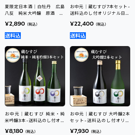
夏限定日本酒｜白牡丹 広島
お中元｜蔵むすび7本セット-
八反 純米大吟醸 原酒 72
送料込のし付オリジナル日本
0ml
酒
¥2,890
¥22,400
（税込）
（税込）
お中元｜蔵むすび 純米・純
お中元｜蔵むすび 大吟醸2本
米吟醸3本-送料込のし付オリ
セット-送料込のし付オリジ
ジナル日本酒
ナル日本酒
¥8,180
¥7,930
（税込）
（税込）