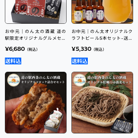
お中元｜のん太の酒蔵 道の
お中元｜のん太オリジナルク
駅限定オリジナルグルメセッ
ラフトビール5本セット-送料
ト-送料込のし付
込のし
¥6,680
¥5,330
（税込）
（税込）