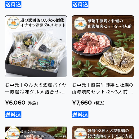
お中元｜のん太の酒蔵バイヤ
お中元｜厳選牛豚鶏と牡蠣の
ー厳選冷凍グルメ詰合せ-送
山海焼肉セット-2～3人前 送
料込のし付
料込のし付
¥6,060
¥7,660
（税込）
（税込）