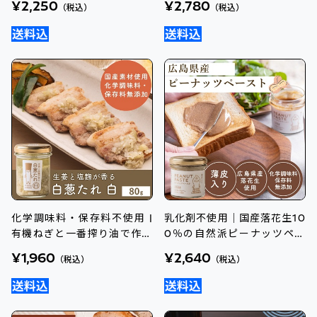
¥2,250
¥2,780
（税込）
（税込）
化学調味料・保存料不使用 |
乳化剤不使用｜国産落花生10
有機ねぎと一番搾り油で作る
0％の自然派ピーナッツペー
- 白葱たれ 白
スト
¥1,960
¥2,640
（税込）
（税込）