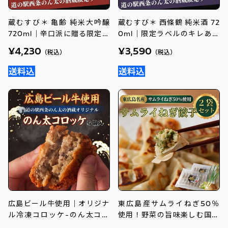
蔵むすび＊ 亀齢 純米大吟醸
蔵むすび＊ 西條鶴 純米酒 72
720ml｜辛口派に贈る限定ラ
0ml｜限定ラベルのキレある
ベル
伝統純米酒
¥4,230
¥3,590
（税込）
（税込）
広島ビール牛使用｜オリジナ
東広島産サムライねぎ50％
ル冷凍コロッケ-のん太コロ
使用！野菜の旨味楽しむ国産
ッケ-
ねぎ餃子