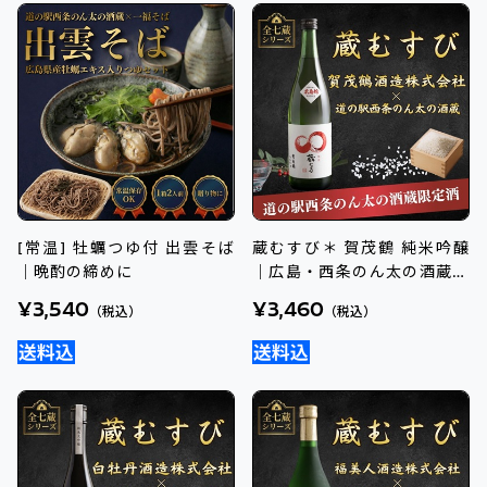
[常温] 牡蠣つゆ付 出雲そば
蔵むすび＊ 賀茂鶴 純米吟醸
｜晩酌の締めに
｜広島・西条のん太の酒蔵オ
リジナル地酒
¥3,540
¥3,460
（税込）
（税込）