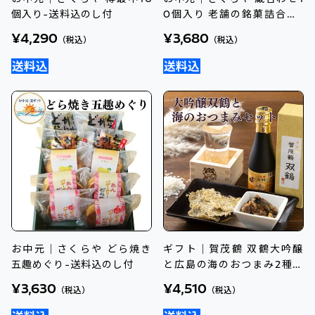
個入り-送料込のし付
0個入り 老舗の銘菓詰合せ-
送料込のし付
¥4,290
¥3,680
（税込）
（税込）
お中元｜さくらや どら焼き
ギフト｜賀茂鶴 双鶴大吟醸
五趣めぐり-送料込のし付
と広島の海のおつまみ2種セ
ット
¥3,630
¥4,510
（税込）
（税込）