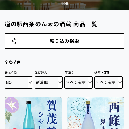
道の駅西条のん太の酒蔵 商品一覧
絞り込み検索
67
全
件
表示件数：
並び替え：
在庫：
通常・定期：
80
新着順
すべて表示
すべて表示