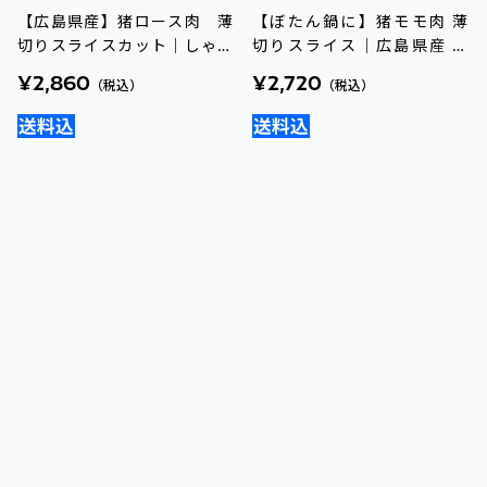
【国産ビール】のん太オリジ
【広島県・三津湾産】冷凍か
ナルクラフトビール５本セッ
きむき身（加熱用）｜使いや
ト
すい冷凍タイプ
¥5,480
¥3,100
（税込）
（税込）
【広島県産】猪ロース肉 薄
【ぼたん鍋に】猪モモ肉 薄
切りスライスカット｜しゃぶ
切りスライス｜広島県産 天
しゃぶ・すき焼きに
然猪肉
¥2,860
¥2,720
（税込）
（税込）