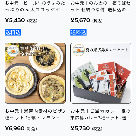
お中元｜ビール牛のうまみた
お中元｜のん太の一福そばセ
っぷりのん太コロッケセッ
ット 牡蠣つゆ付-送料込のし
ト-送料込のし付
付
¥5,430
¥5,670
（税込）
（税込）
お中元｜瀬戸内素材のピザ3
お中元｜ご当地カレー 夏の
種セット 牡蠣・レモン・ひ
東広島カレー3種セット-送料
じき-送料込のし付
込のし付
¥6,960
¥5,730
（税込）
（税込）