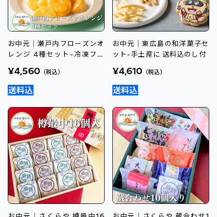
お中元｜瀬戸内フローズンオ
お中元｜東広島の和洋菓子セ
レンジ 4種セット-冷凍フル
ット-手土産に 送料込のし付
ーツ送料込のし付
¥4,560
¥4,610
（税込）
（税込）
お中元｜さくらや 樽最中16
お中元｜さくらや 蔵合わせ1