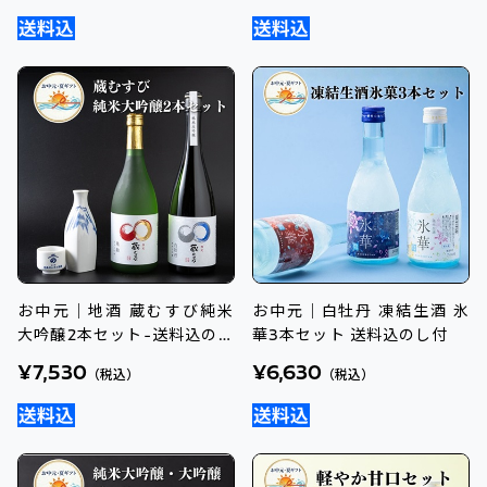
お中元｜地酒 蔵むすび純米
お中元｜白牡丹 凍結生酒 氷
大吟醸2本セット-送料込のし
華3本セット 送料込のし付
付オリジナル日本酒
¥7,530
¥6,630
（税込）
（税込）