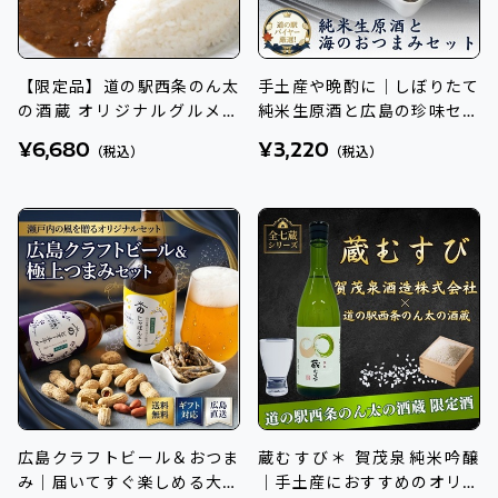
【限定品】道の駅西条のん太
手土産や晩酌に｜しぼりたて
の酒蔵 オリジナルグルメ詰
純米生原酒と広島の珍味セッ
合せ
ト
¥6,680
¥3,220
（税込）
（税込）
広島クラフトビール＆おつま
蔵むすび＊ 賀茂泉純米吟醸
み｜届いてすぐ楽しめる大人
｜手土産におすすめのオリジ