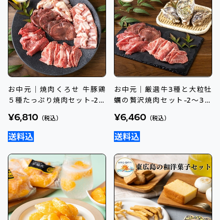
お中元｜焼肉くろせ 牛豚鶏
お中元｜厳選牛3種と大粒牡
５種たっぷり焼肉セット-2～
蠣の贅沢焼肉セット-2～3人
3人前 送料込のし付
前 送料込のし付
¥6,810
¥6,460
（税込）
（税込）