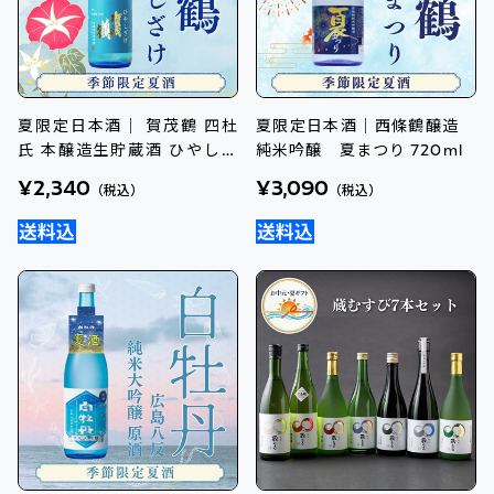
夏限定日本酒｜ 賀茂鶴 四杜
夏限定日本酒｜西條鶴醸造
氏 本醸造生貯蔵酒 ひやしざ
純米吟醸 夏まつり 720ml
け720ml
¥2,340
¥3,090
（税込）
（税込）