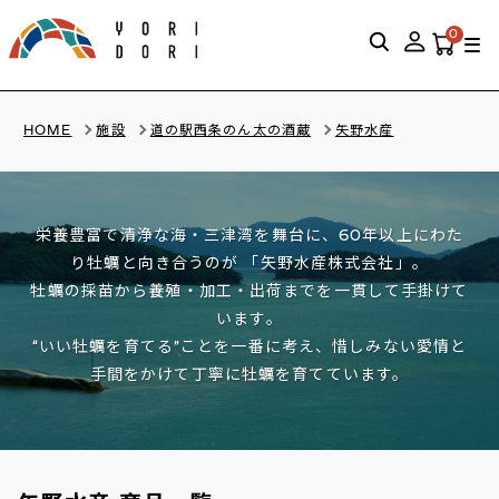
0
HOME
施設
道の駅西条のん太の酒蔵
矢野水産
栄養豊富で清浄な海・三津湾を舞台に、60年以上にわた
り牡蠣と向き合うのが 「矢野水産株式会社」。
牡蠣の採苗から養殖・加工・出荷までを一貫して手掛けて
います。
“いい牡蠣を育てる”ことを一番に考え、惜しみない愛情と
手間をかけて丁寧に牡蠣を育てています。