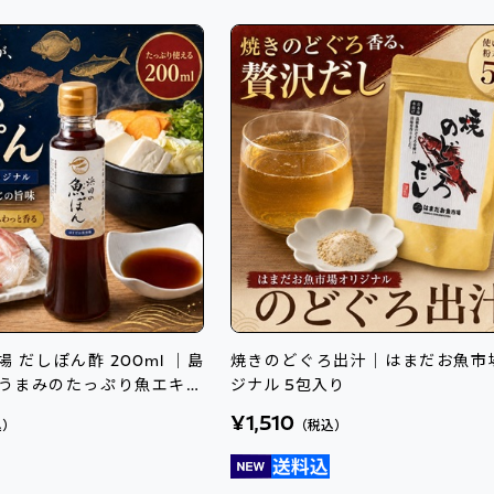
 だしぽん酢 200ml ｜島
焼きのどぐろ出汁｜はまだお魚市
うまみのたっぷり魚エキス
ジナル 5包入り
¥1,510
込）
（税込）