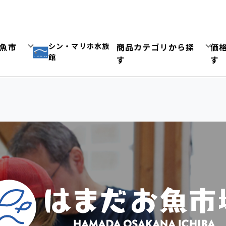
シン・マリホ水族
魚市
商品カテゴリから探
価
館
す
す