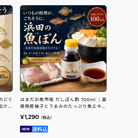
｜のどぐ
はまだお魚市場 だしぽん酢 100ml ｜島
出汁醤
根県産柚子とうまみのたっぷり魚エキス
使用
¥1,290
（税込）