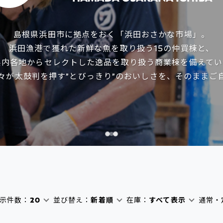
島根県浜田市に拠点をおく「浜田おさかな市場」。
浜田漁港で獲れた新鮮な魚を取り扱う15の仲買棟と、
県内各地からセレクトした逸品を取り扱う商業棟を備えてい
々が太鼓判を押す”とびっきり”のおいしさを、そのままご
示件数：
並び替え：
在庫：
通常・
20
新着順
すべて表示