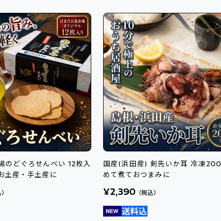
場のどぐろせんべい 12枚入
国産(浜田産) 剣先いか耳 冷凍200g
お土産・手土産に
めて煮ておつまみに
¥2,390
込）
（税込）