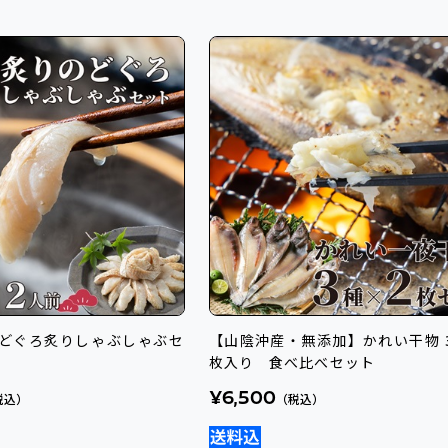
どぐろ炙りしゃぶしゃぶセ
【山陰沖産・無添加】かれい干物 3種×2
枚入り 食べ比べセット
¥6,500
税込）
（税込）