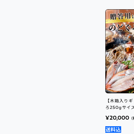
【木箱入りギ
ろ250gサイ
¥20,000
（