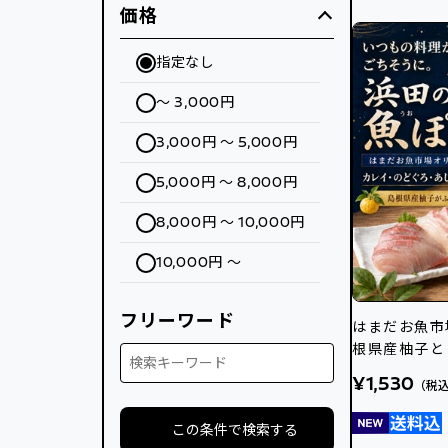
価格
指定なし
～ 3,000円
3,000円 ～ 5,000円
5,000円 ～ 8,000円
8,000円 ～ 10,000円
10,000円 ～
フリーワード
はまだお魚市場
根県産柚子と
使用
¥1,530
（税
この条件で検索する