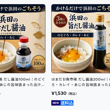
 だし醤油100ml｜のどぐ
はまだお魚市場 だし醤油200ml
あじの旨味詰まった出汁醤
ろ・カレイ・あじの旨味詰まった
油
¥1,530
）
（税込）