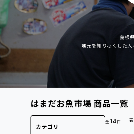
島根
地元を知り尽くした人
はまだお魚市場 商品一覧
14
表
全
件
カテゴリ