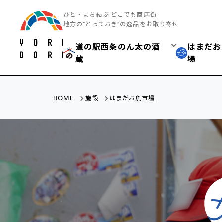
ひと・まち結ぶ どこでも商店街
地方の”とっておき”の逸品をお取り寄せ
道の駅西条のん太の酒
はまだお
蔵
場
HOME
施設
はまだお魚市場