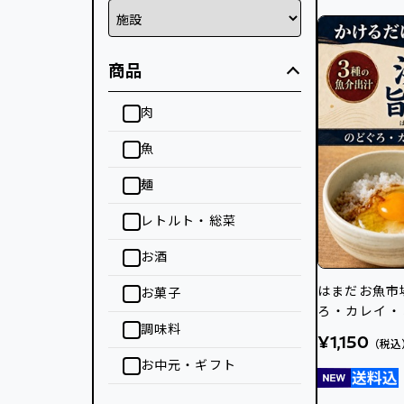
商品
肉
魚
麺
レトルト・総菜
お酒
はまだお魚市場
お菓子
ろ・カレイ・
調味料
油
¥1,150
（税込
お中元・ギフト