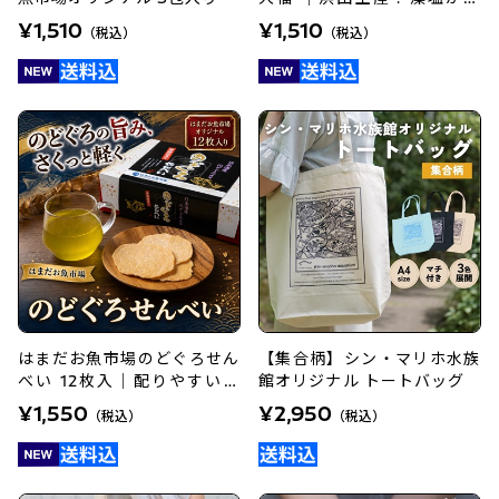
いたあまじょっぱ大福
¥1,510
¥1,510
（税込）
（税込）
はまだお魚市場のどぐろせん
【集合柄】シン・マリホ水族
べい 12枚入｜配りやすいお
館オリジナル トートバッグ
土産・手土産に
¥1,550
¥2,950
（税込）
（税込）