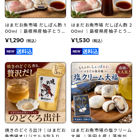
はまだお魚市場 だしぽん酢 1
はまだお魚市場 だしぽん酢 2
00ml ｜島根県産柚子とうま
00ml ｜島根県産柚子とうま
みのたっぷり魚エキス使用
みのたっぷり魚エキス使用
¥1,290
¥1,530
（税込）
（税込）
焼きのどぐろ出汁｜はまだお
はまだお魚市場の塩クリーム
魚市場オリジナル 5包入り
大福 ｜浜田土産！藻塩がき