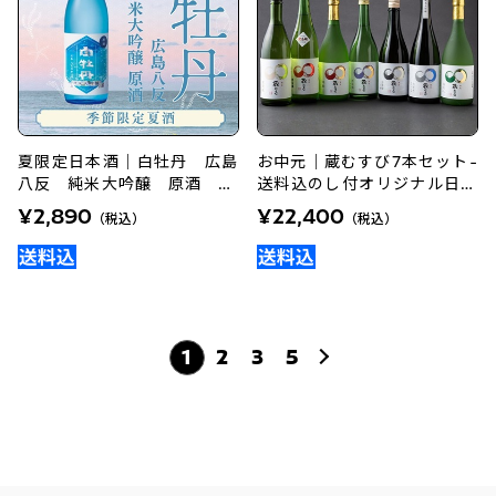
夏限定日本酒｜白牡丹 広島
お中元｜蔵むすび7本セット-
八反 純米大吟醸 原酒 72
送料込のし付オリジナル日本
0ml
酒
¥2,890
¥22,400
（税込）
（税込）
1
2
3
5
次