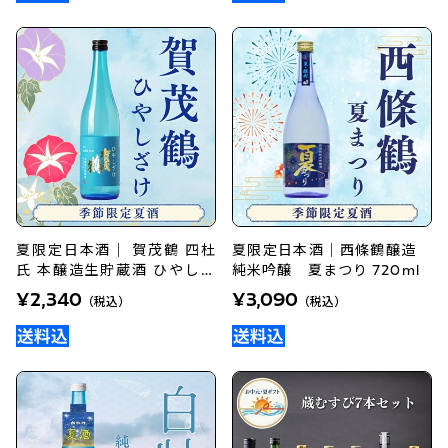
夏限定日本酒｜ 賀茂鶴 四杜
夏限定日本酒｜西條鶴醸造
氏 本醸造生貯蔵酒 ひやしざ
純米吟醸 夏まつり 720ml
け720ml
¥2,340
¥3,090
（税込）
（税込）