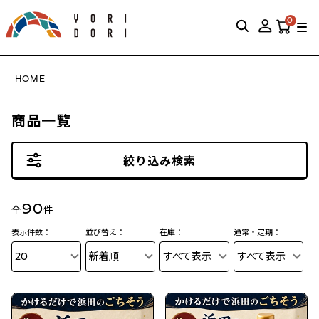
0
HOME
商品一覧
絞り込み検索
90
全
件
表示件数：
並び替え：
在庫：
通常・定期：
20
新着順
すべて表示
すべて表示