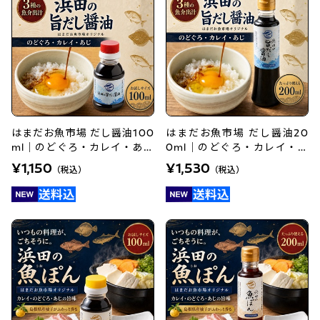
はまだお魚市場 だし醤油100
はまだお魚市場 だし醤油20
ml｜のどぐろ・カレイ・あじ
0ml｜のどぐろ・カレイ・あ
の旨味詰まった出汁醤油
じの旨味詰まった出汁醤油
¥1,150
¥1,530
（税込）
（税込）