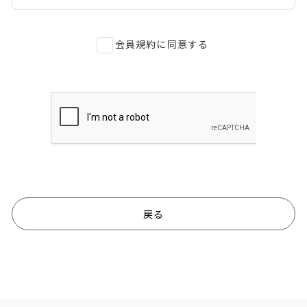
会員のみなさまから提供された個人情報
会員規約に同意する
当サイトを利用するにあたって、会員の住所、電
話番号、購入履歴などの大切な個人情報がネッ
トサーバ上に登録されますが、当社はその個人
情報を適切かつ確実に管理するものとし、法令
などにより開示が求められる場合を除き、開示し
ないものとします。
※チャートなど一個人が特定できない範囲で集
計する場合があります。
当社のプライバシーポリシーについては下記を
ご確認ください。
戻る
https://midori-gr.com/daiichibs/about/pri
vacy.html
お客様からの会員登録を承認しない場合
会員登録の申し込みを当社が受けた際、架空の