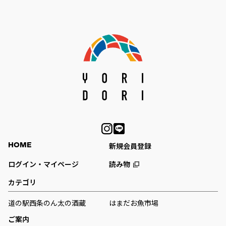
人物を登録した場合や、本人以外の第三者の会
員登録をした場合、過去に会員除名処分を受け
たことがある場合など、当社が不適当と判断した
時は、その会員登録を承認しない場合がありま
す。
また一度承認した会員であっても前述のいずれか
であることが判明した場合は、ただちに承認を
取り消させていただきます。
個人利用以外に転用、商用することを禁止
します
HOME
新規会員登録
当サイトを利用する会員は当サイトに掲載され
ログイン・マイページ
読み物
ているいかなる情報もコピー、又は他へ転用す
ることを禁止いたします。
カテゴリ
道の駅西条のん太の酒蔵
はまだお魚市場
掲載内容について
ご案内