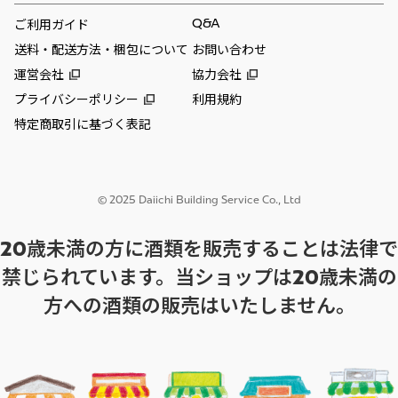
当社が提供する当サイトの掲載内容、営業内容
Q&A
ご利用ガイド
は会員への通知をすることなく、変更や中止す
送料・配送方法・梱包について
お問い合わせ
ることがあります。また当社が提供する情報につ
いていかなる保証も負わないものとします。
運営会社
協力会社
プライバシーポリシー
利用規約
特定商取引に基づく表記
サービスを一時的に中断することがありま
す
1. 当社は、以下の何れかが生じた場合には、会
© 2025 Daiichi Building Service Co., Ltd
員に事前に通知することなく、一時的に当サイ
トを中断することがあります。
20歳未満の方に酒類を販売することは法律で
(a) 当サイトのシステムの保守を定期的に又は
禁じられています。当ショップは20歳未満の
緊急に行う場合
(b) 火災、停電等により当サイトの提供ができ
方への酒類の販売はいたしません。
なくなった場合
(c) 地震、噴火、洪水、津波等の天災により当
サイトの提供ができなくなった場合
(d) 戦争、動乱、暴動、騒乱、労働争議等によ
り当サイトの提供ができなくなった場合